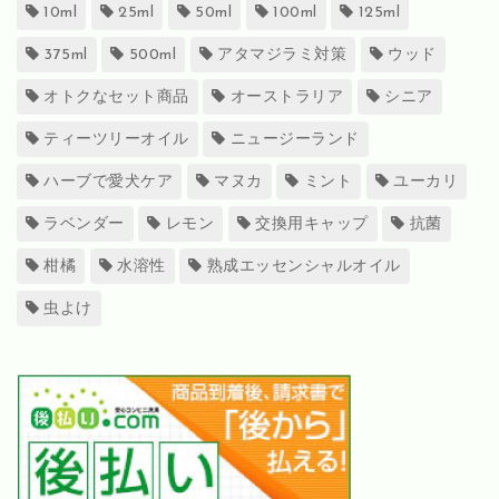
10ml
25ml
50ml
100ml
125ml
375ml
500ml
アタマジラミ対策
ウッド
オトクなセット商品
オーストラリア
シニア
ティーツリーオイル
ニュージーランド
ハーブで愛犬ケア
マヌカ
ミント
ユーカリ
ラベンダー
レモン
交換用キャップ
抗菌
柑橘
水溶性
熟成エッセンシャルオイル
虫よけ