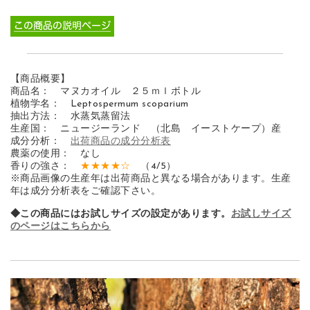
【商品概要】
商品名： マヌカオイル ２５ｍｌボトル
植物学名： Leptospermum scoparium
抽出方法： 水蒸気蒸留法
生産国： ニュージーランド （北島 イーストケープ）産
成分分析：
出荷商品の成分分析表
農薬の使用： なし
香りの強さ：
★★★★☆
（4/5）
※商品画像の生産年は出荷商品と異なる場合があります。生産
年は成分分析表をご確認下さい。
◆この商品にはお試しサイズの設定があります。
お試しサイズ
のページはこちらから