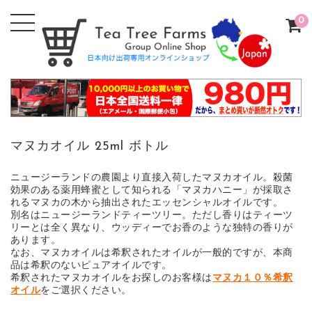
0
マヌカオイル 25ml ボトル
ニュージーランドの農園より直接入荷したマヌカオイル。殺菌
効果のある薬用蜂蜜として知られる「マヌカハニー」が採取さ
れるマヌカの木から抽出されたエッセンシャルオイルです。
別名はニュージーランドティーツリー。ただし香りはティーツ
リーとは全く異なり、ウッディーでお香のような独特の香りが
あります。
なお、マヌカオイルは希釈されたオイルが一般的ですが、本商
品は希釈のないピュアオイルです。
希釈されたマヌカオイルをお探しのお客様は
マヌカ１０％希釈
オイル
をご選択ください。