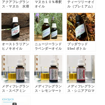
アクアフレグラン
マヌカ１０％希釈
ティーツリーオイ
ス・マヌカ 水溶
オイル
ル（プレミアム）
性エッセンシャル
オイル
オーストラリアン
ニュージーランド
ブッダウッド
ヒノキオイル
ラベンダーオイル
25ml ボトル
25ml ボトル
メディフレグラン
メディフレグラン
メディフレグラン
ス・スペアミン
ス・レモンマート
ス・シニアアロマ
ト 抗菌エッセン
ル 抗菌エッセン
昼用（Day1）
シャルオイル
シャルオイル