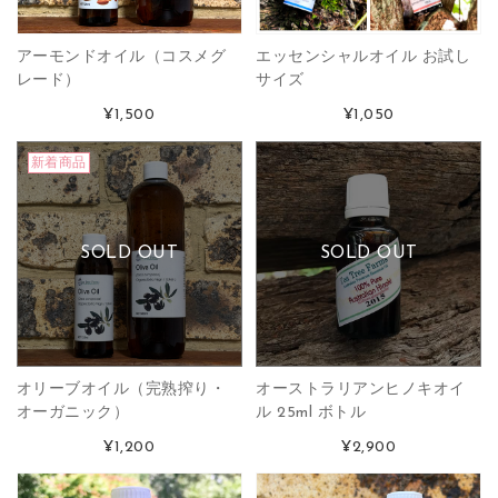
アーモンドオイル（コスメグ
エッセンシャルオイル お試し
レード）
サイズ
¥1,500
¥1,050
新着商品
SOLD OUT
SOLD OUT
オリーブオイル（完熟搾り・
オーストラリアンヒノキオイ
オーガニック）
ル 25ml ボトル
¥1,200
¥2,900