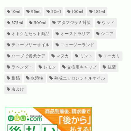
10ml
25ml
50ml
100ml
125ml
375ml
500ml
アタマジラミ対策
ウッド
オトクなセット商品
オーストラリア
シニア
ティーツリーオイル
ニュージーランド
ハーブで愛犬ケア
マヌカ
ミント
ユーカリ
ラベンダー
レモン
交換用キャップ
抗菌
柑橘
水溶性
熟成エッセンシャルオイル
虫よけ