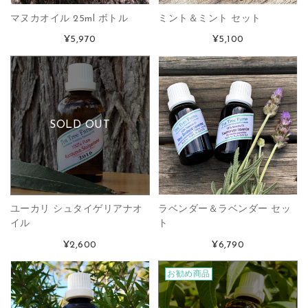
マヌカオイル 25ml ボトル
ミント＆ミント セット
¥5,970
¥5,100
SOLD OUT
ユーカリ シュタイゲリアナオ
ラベンダー＆ラベンダー セッ
イル
ト
¥2,600
¥6,790
お勧め商品