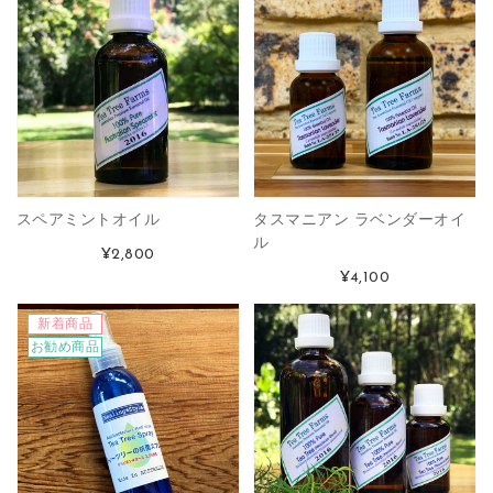
スペアミントオイル
タスマニアン ラベンダーオイ
ル
¥2,800
¥4,100
新着商品
お勧め商品