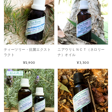
ティーツリー・抗菌エクスト
ニアウリＬＮＣＴ（ネロリー
ラクト
ナ）オイル
¥2,900
¥3,300
お勧め商品