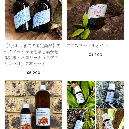
【8月31日までの限定商品】男
アニスマートルオイル
性のイライラ感を落ち着かせ
¥4,800
る効果・ネロリーナ（ニアウ
リLNCT）２本セット
¥6,200