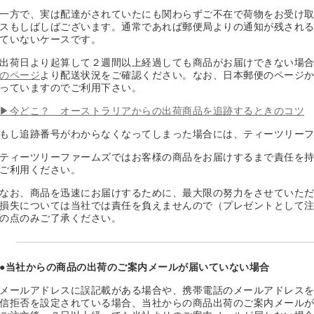
一方で、実は配達がされていたにも関わらずご不在で荷物をお受け
スもしばしばございます。通常であれば郵便局よりの通知が残され
ていないケースです。
出荷日より起算して２週間以上経過しても商品がお届けできない場
のページ
より配送状況をご確認ください。なお、日本郵便のページ
っていますのでご利用下さい。
▶今どこ？ オーストラリアからの出荷商品を追跡するときのコツ
もし追跡番号がわからなくなってしまった場合には、ティーツリー
ティーツリーファームズではお客様の商品をお届けするまで責任を
ご利用ください。
なお、商品を迅速にお届けするために、最大限の努力をさせていた
損失については当社では責任を負えませんので（プレゼントとして
の点のみご了承ください。
●当社からの商品の出荷のご案内メールが届いていない場合
メールアドレスに誤記載がある場合や、携帯電話のメールアドレス
信拒否を設定されている場合、当社からの商品出荷のご案内メール