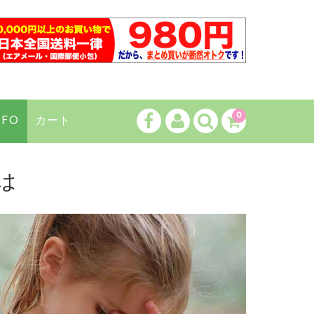
カートに商品はございません。
0
NFO
カート
(カゴの商品数:0種類、合計数:0)
は