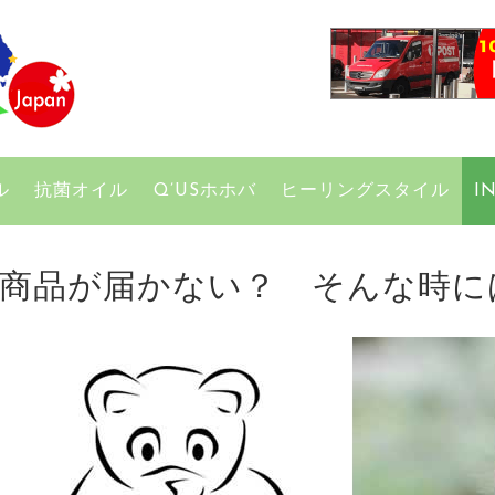
只今、
ル
抗菌オイル
Q’USホホバ
ヒーリングスタイル
I
商品が届かない？ そんな時に