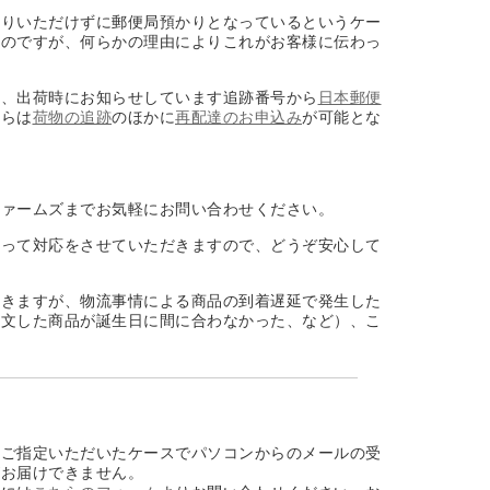
取りいただけずに郵便局預かりとなっているというケー
るのですが、何らかの理由によりこれがお客様に伝わっ
合、出荷時にお知らせしています追跡番号から
日本郵便
からは
荷物の追跡
のほかに
再配達のお申込み
が可能とな
ファームズまでお気軽にお問い合わせください。
持って対応をさせていただきますので、どうぞ安心して
だきますが、物流事情による商品の到着遅延で発生した
注文した商品が誕生日に間に合わなかった、など）、こ
をご指定いただいたケースでパソコンからのメールの受
がお届けできません。